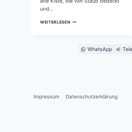
alte Kiste, die von Staub bedeckt
und…
DIE
WEITERLESEN
VERGESSENEN
LINSEN
–
ELON
WhatsApp
Tel
MUSK
UND
DIE
WIEDERBELEBUNG
DER
ALTEN
KAMERAS
Impressum
Datenschutzerklärung