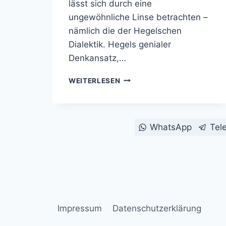
lässt sich durch eine
ungewöhnliche Linse betrachten –
nämlich die der Hegelschen
Dialektik. Hegels genialer
Denkansatz,…
DAS
WEITERLESEN
RETRO-
REVIVAL:
HEGELSCHE
DIALEKTIK
WhatsApp
Tel
IM
VERKAUF
ALTER
KAMERAS
Impressum
Datenschutzerklärung