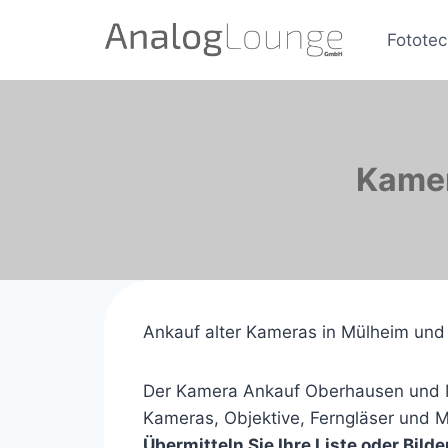
Zum
Inhalt
Fototec
springen
Kamer
Ankauf alter Kameras in Mülheim un
Der Kamera Ankauf Oberhausen und Mül
Kameras, Objektive, Ferngläser und M
Übermitteln Sie Ihre Liste oder Bil