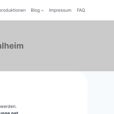
produktionen
Blog
Impressum
FAQ
hlheim
uwerden.
ounge.net