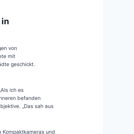
 in
gen von
te mit
ädte geschickt.
Als ich es
 Inneren befanden
bjektive. „Das sah aus
ren Kompaktkameras und