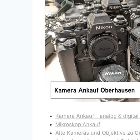
Kamera Ankauf _ analog & digital _
Mikroskop Ankauf
Alte Kameras und Objektive zu 