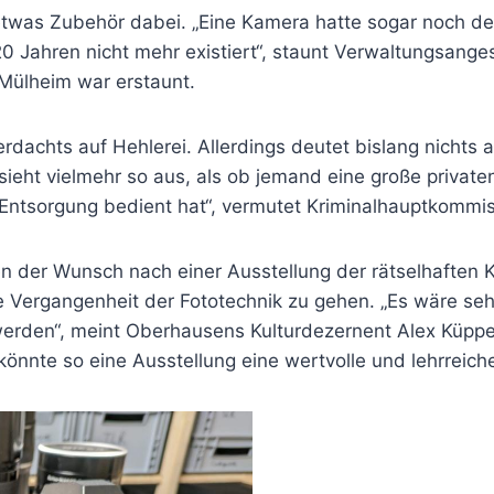
was Zubehör dabei. „Eine Kamera hatte sogar noch den
0 Jahren nicht mehr existiert“, staunt Verwaltungsanges
ülheim war erstaunt.
Verdachts auf Hehlerei. Allerdings deutet bislang nich
Es sieht vielmehr so aus, als ob jemand eine große priva
r Entsorgung bedient hat“, vermutet Kriminalhauptkommis
n der Wunsch nach einer Ausstellung der rätselhaften 
ge Vergangenheit der Fototechnik zu gehen. „Es wäre se
erden“, meint Oberhausens Kulturdezernent Alex Küpper
könnte so eine Ausstellung eine wertvolle und lehrreich