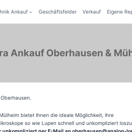
hnik Ankauf
Geschäftsfelder
Verkauf
Eigene Re
a Ankauf Oberhausen & Mü
d Oberhausen.
heim bietet Ihnen die ideale Möglichkeit, Ihre
ikroskope so wie Lupen schnell und unkompliziert losz
der unkompliziert per E-Mail an oberhausen@analog-l