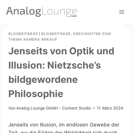
Zum
Inhalt
springen
BLOGBEITRÄGE
|
BLOGBEITRÄGE, GESCHICHTEN ZUM
THEMA KAMERA ANKAUF
Jenseits von Optik und
Illusion: Nietzsche’s
bildgewordene
Philosophie
Von
Analog Lounge GmbH - Content Studio
11. März 2024
Jenseits von Illusion, im endlosen Gewebe der
Zeit, wo die Fäden der Wirklichkeit sich durch