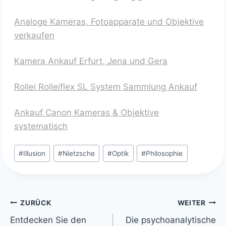
Analoge Kameras, Fotoapparate und Objektive
verkaufen
Kamera Ankauf Erfurt, Jena und Gera
Rollei Rolleiflex SL System Sammlung Ankauf
Ankauf Canon Kameras & Objektive
systematisch
Schlagworte:
#
Illusion
#
Nietzsche
#
Optik
#
Philosophie
Beitragsnavigation
ZURÜCK
WEITER
Entdecken Sie den
Die psychoanalytische